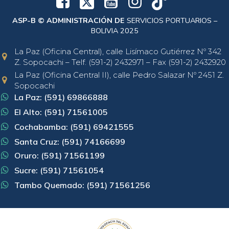
ASP-B © ADMINISTRACIÓN DE
SERVICIOS PORTUARIOS –
BOLIVIA 2025
La Paz (Oficina Central), calle Lisímaco Gutiérrez Nº 342
Z. Sopocachi – Telf. (591-2) 2432971 – Fax (591-2) 2432920
La Paz (Oficina Central II), calle Pedro Salazar Nº 2451 Z.
Sopocachi
La Paz: (591) 69866888
El Alto: (591) 71561005
Cochabamba: (591) 69421555
Santa Cruz: (591) 74166699
Oruro: (591) 71561199
Sucre: (591) 71561054
Tambo Quemado: (591) 71561256