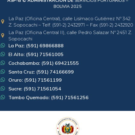
ASP-B © ADMINISTRACIÓN DE
SERVICIOS PORTUARIOS –
BOLIVIA 2025
La Paz (Oficina Central), calle Lisímaco Gutiérrez Nº 342
Z. Sopocachi – Telf. (591-2) 2432971 – Fax (591-2) 2432920
La Paz (Oficina Central II), calle Pedro Salazar Nº 2451 Z.
Sopocachi
La Paz: (591) 69866888
El Alto: (591) 71561005
Cochabamba: (591) 69421555
Santa Cruz: (591) 74166699
Oruro: (591) 71561199
Sucre: (591) 71561054
Tambo Quemado: (591) 71561256