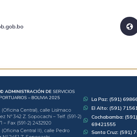
b.gob.bo
aspb
 © ADMINISTRACIÓN DE
SERVICIOS
PORTUARIOS – BOLIVIA 2025
La Paz: (591) 698
El Alto: (591) 715
(Oficina Central), calle Lisímaco
ez Nº 342 Z. Sopocachi – Telf. (591-2)
Cochabamba: (591
1 – Fax (591-2) 2432920
69421555
(Oficina Central II), calle Pedro
Santa Cruz: (591)
r Nº 2451 Z. Sopocachi