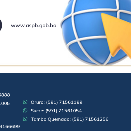
www.aspb.gob.bo
66888
Oruro: (591) 71561199
61005
Sucre: (591) 71561054
)
Tambo Quemado: (591) 71561256
 74166699