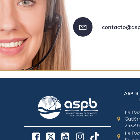
contacto@asp
ASP-B
La Paz 
Gutiérr
243297
La Paz 
Salaza