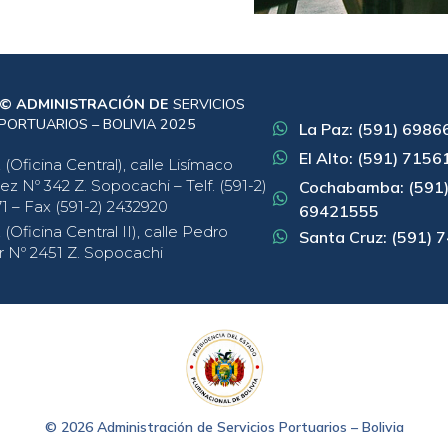
 © ADMINISTRACIÓN DE
SERVICIOS
PORTUARIOS – BOLIVIA 2025
La Paz: (591) 698
El Alto: (591) 715
(Oficina Central), calle Lisímaco
ez Nº 342 Z. Sopocachi – Telf. (591-2)
Cochabamba: (591
1 – Fax (591-2) 2432920
69421555
(Oficina Central II), calle Pedro
Santa Cruz: (591)
r Nº 2451 Z. Sopocachi
© 2026 Administración de Servicios Portuarios – Bolivia