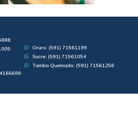
66888
Oruro: (591) 71561199
61005
Sucre: (591) 71561054
)
Tambo Quemado: (591) 71561256
 74166699