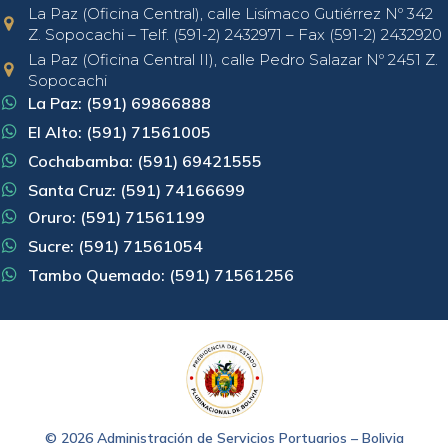
La Paz (Oficina Central), calle Lisímaco Gutiérrez Nº 342
Z. Sopocachi – Telf. (591-2) 2432971 – Fax (591-2) 2432920
La Paz (Oficina Central II), calle Pedro Salazar Nº 2451 Z.
Sopocachi
La Paz: (591) 69866888
El Alto: (591) 71561005
Cochabamba: (591) 69421555
Santa Cruz: (591) 74166699
Oruro: (591) 71561199
Sucre: (591) 71561054
Tambo Quemado: (591) 71561256
© 2026 Administración de Servicios Portuarios – Bolivia