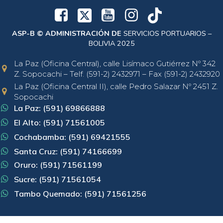
ASP-B © ADMINISTRACIÓN DE
SERVICIOS PORTUARIOS –
BOLIVIA 2025
La Paz (Oficina Central), calle Lisímaco Gutiérrez Nº 342
Z. Sopocachi – Telf. (591-2) 2432971 – Fax (591-2) 2432920
La Paz (Oficina Central II), calle Pedro Salazar Nº 2451 Z.
Sopocachi
La Paz: (591) 69866888
El Alto: (591) 71561005
Cochabamba: (591) 69421555
Santa Cruz: (591) 74166699
Oruro: (591) 71561199
Sucre: (591) 71561054
Tambo Quemado: (591) 71561256