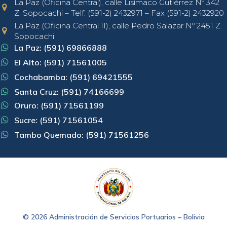
La Paz (Oficina Central), calle Lisímaco Gutiérrez Nº 342
Z. Sopocachi – Telf. (591-2) 2432971 – Fax (591-2) 2432920
La Paz (Oficina Central II), calle Pedro Salazar Nº 2451 Z.
Sopocachi
La Paz: (591) 69866888
El Alto: (591) 71561005
Cochabamba: (591) 69421555
Santa Cruz: (591) 74166699
Oruro: (591) 71561199
Sucre: (591) 71561054
Tambo Quemado: (591) 71561256
© 2026 Administración de Servicios Portuarios – Bolivia