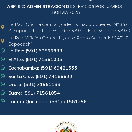
ASP-B © ADMINISTRACIÓN DE
SERVICIOS PORTUARIOS –
BOLIVIA 2025
La Paz (Oficina Central), calle Lisímaco Gutiérrez Nº 342
Z. Sopocachi – Telf. (591-2) 2432971 – Fax (591-2) 2432920
La Paz (Oficina Central II), calle Pedro Salazar Nº 2451 Z.
Sopocachi
La Paz: (591) 69866888
El Alto: (591) 71561005
Cochabamba: (591) 69421555
Santa Cruz: (591) 74166699
Oruro: (591) 71561199
Sucre: (591) 71561054
Tambo Quemado: (591) 71561256