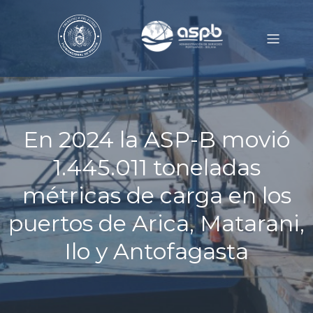
En 2024 la ASP-B movió
1.445.011 toneladas
métricas de carga en los
puertos de Arica, Matarani,
Ilo y Antofagasta