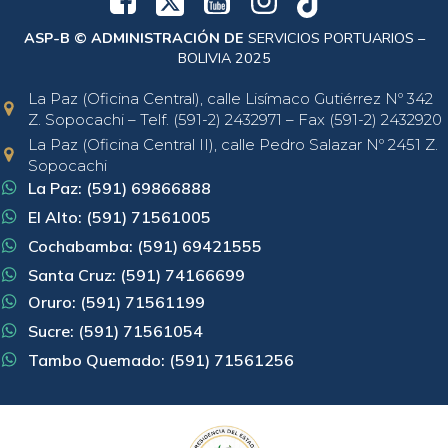
ASP-B © ADMINISTRACIÓN DE
SERVICIOS PORTUARIOS –
BOLIVIA 2025
La Paz (Oficina Central), calle Lisímaco Gutiérrez Nº 342
Z. Sopocachi – Telf. (591-2) 2432971 – Fax (591-2) 2432920
La Paz (Oficina Central II), calle Pedro Salazar Nº 2451 Z.
Sopocachi
La Paz: (591) 69866888
El Alto: (591) 71561005
Cochabamba: (591) 69421555
Santa Cruz: (591) 74166699
Oruro: (591) 71561199
Sucre: (591) 71561054
Tambo Quemado: (591) 71561256