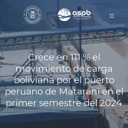
Crece en 111 % el
movimiento de carga
boliviana por el puerto
peruano de Matarani en el
primer semestre del 2024